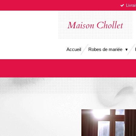
Livra
Passer
au
contenu
Maison Chollet
principal
Accueil
Robes de mariée