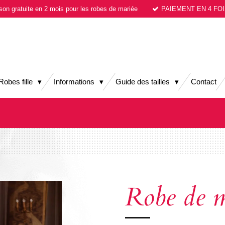
ison gratuite en 2 mois pour les robes de mariée
PAIEMENT EN 4 FOI
Robes fille
Informations
Guide des tailles
Contact
Robe de m