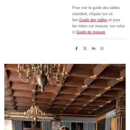
Pour voir le guide des tailles
standard, cliquez sur ce
lien
Guide des tailles
et pour
les robes sur mesure, sur celui-
ci
Guide de mesure
P
P
P
P
a
a
a
a
r
r
r
r
t
t
t
t
a
a
a
a
g
g
g
g
e
e
e
e
r
r
r
r