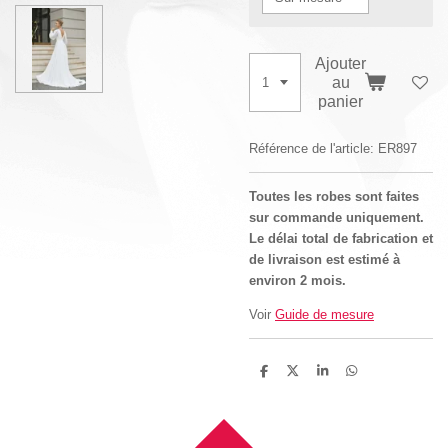
Ajouter
au
panier
Référence de l'article:
ER897
Toutes les robes sont faites
sur commande uniquement.
Le délai total de fabrication et
de livraison est estimé à
environ 2 mois.
Voir
Guide de mesure
P
P
P
P
a
a
a
a
r
r
r
r
t
t
t
t
a
a
a
a
g
g
g
g