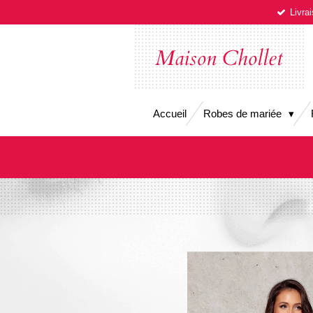
Livra
Passer
au
contenu
Maison Chollet
principal
Accueil
Robes de mariée