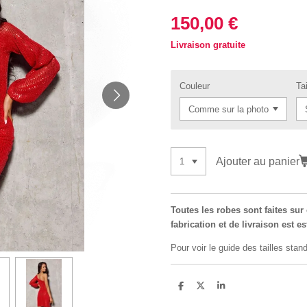
150,00 €
Livraison gratuite
Couleur
Tai
Ajouter au panier
Toutes les robes sont faites su
fabrication et de livraison est e
Pour voir le guide des tailles stand
P
P
P
a
a
a
r
r
r