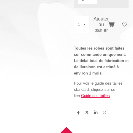
Ajouter
au
panier
Toutes les robes sont faites
sur commande uniquement.
Le délai total de fabrication et
de livraison est estimé à
environ 1 mois.
Pour voir le guide des tailles
standard, cliquez sur ce
lien
Guide des tailles
P
P
P
P
a
a
a
a
r
r
r
r
t
t
t
t
a
a
a
a
g
g
g
g