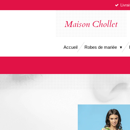
Livra
Passer
au
contenu
Maison Chollet
principal
Accueil
Robes de mariée