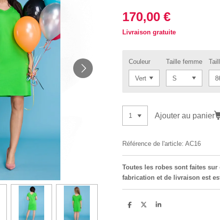
170,00 €
Livraison gratuite
Couleur
Taille femme
Taill
Ajouter au panier
Référence de l'article:
AC16
Toutes les robes sont faites su
fabrication et de livraison est 
P
P
P
a
a
a
r
r
r