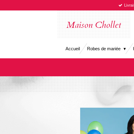
Livra
Passer
au
contenu
Maison Chollet
principal
Accueil
Robes de mariée