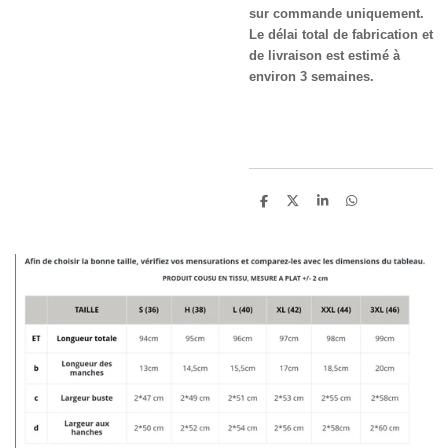
sur commande uniquement.
Le délai total de fabrication et
de livraison est estimé à
environ 3 semaines.
P
P
P
P
a
a
a
a
r
r
r
r
t
t
t
t
a
a
a
a
g
g
g
g
e
e
e
e
r
r
r
r