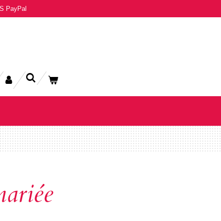
S PayPal
ariée