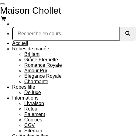
Passer
Maison Chollet
au
contenu
principal
Accueil
Robes de mariée
Brillant
Grâce Éternelle
Romance Royale
Amour Pur
Élégance Royale
Charmante
Robes fille
De luxe
Informations
Livraison
Retour
Paiement
Cookies
CGV
Sitemap