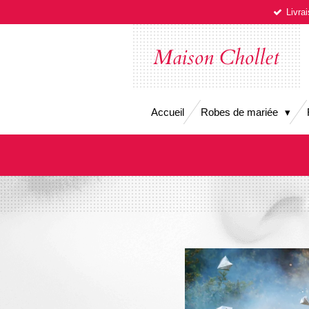
Livra
Passer
au
contenu
Maison Chollet
principal
Accueil
Robes de mariée