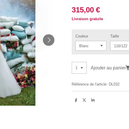
315,00 €
Livraison gratuite
Couleur
Taille
Ajouter au panier
Référence de l'article:
DL032
P
P
P
a
a
a
r
r
r
t
t
t
a
a
a
g
g
g
e
e
e
r
r
r