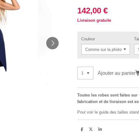
142,00 €
Livraison gratuite
Couleur
Tai
Ajouter au panier
Toutes les robes sont faites su
fabrication et de livraison est e
Pour voir le guide des tailles stand
P
P
P
a
a
a
r
r
r