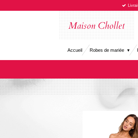
Livra
Passer
au
contenu
Maison Chollet
principal
Accueil
Robes de mariée