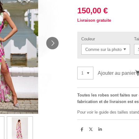
150,00 €
Livraison gratuite
Couleur
Tai
Ajouter au panier
Toutes les robes sont faites su
fabrication et de livraison est e
Pour voir le guide des tailles stand
P
P
P
a
a
a
r
r
r