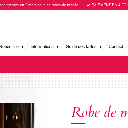
ison gratuite en 2 mois pour les robes de mariée
PAIEMENT EN 4 FOI
Robes fille
Informations
Guide des tailles
Contact
Robe de m