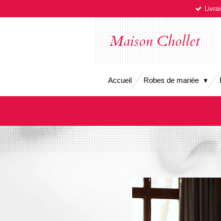
Livra
Passer
au
contenu
Maison Chollet
principal
Accueil
Robes de mariée