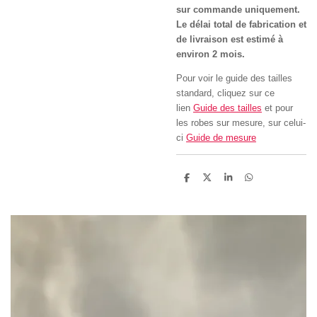
sur commande uniquement.
Le délai total de fabrication et
de livraison est estimé à
environ 2 mois.
Pour voir le guide des tailles
standard, cliquez sur ce
lien
Guide des tailles
et pour
les robes sur mesure, sur celui-
ci
Guide de mesure
P
P
P
P
a
a
a
a
r
r
r
r
t
t
t
t
a
a
a
a
g
g
g
g
e
e
e
e
r
r
r
r